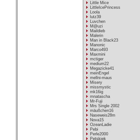
Little Mice
LittleIcePrincess
Loola
lutz39
Luvchen
M@uzi
Maildieb
Malerin
Man in Black23
Manonic
Marco493
Maxmini
mctiger
medium22
Megazicke41
meinEngel
mellni-maus
Misery
missmystic
mk16ig
mnatascha
Mr-Fuji
Mrs Single 2002
mäußchen16
Naseweis28m
Nova15
OzeanLadie
Pebi
Perle2000
Petskiek