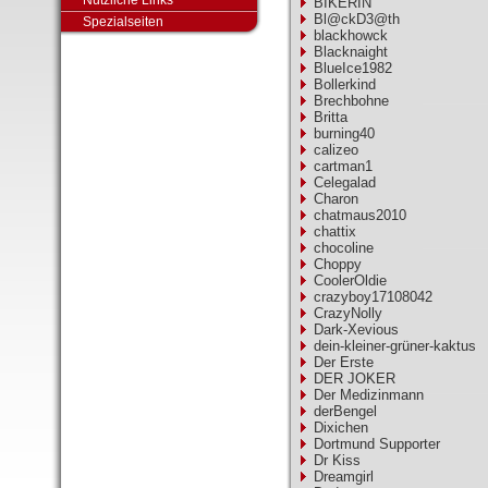
Nützliche Links
BIKERIN
Bl@ckD3@th
Spezialseiten
blackhowck
Blacknaight
BlueIce1982
Bollerkind
Brechbohne
Britta
burning40
calizeo
cartman1
Celegalad
Charon
chatmaus2010
chattix
chocoline
Choppy
CoolerOldie
crazyboy17108042
CrazyNolly
Dark-Xevious
dein-kleiner-grüner-kaktus
Der Erste
DER JOKER
Der Medizinmann
derBengel
Dixichen
Dortmund Supporter
Dr Kiss
Dreamgirl