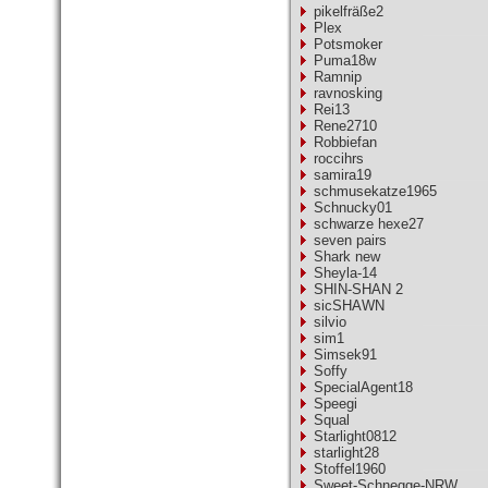
pikelfräße2
Plex
Potsmoker
Puma18w
Ramnip
ravnosking
Rei13
Rene2710
Robbiefan
roccihrs
samira19
schmusekatze1965
Schnucky01
schwarze hexe27
seven pairs
Shark new
Sheyla-14
SHIN-SHAN 2
sicSHAWN
silvio
sim1
Simsek91
Soffy
SpecialAgent18
Speegi
Squal
Starlight0812
starlight28
Stoffel1960
Sweet-Schnegge-NRW