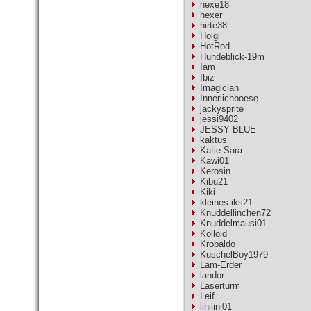
hexe18
hexer
hirte38
Holgi
HotRod
Hundeblick-19m
Iam
Ibiz
Imagician
Innerlichboese
jackysprite
jessi9402
JESSY BLUE
kaktus
Katie-Sara
Kawi01
Kerosin
Kibu21
Kiki
kleines iks21
Knuddellinchen72
Knuddelmausi01
Kolloid
Krobaldo
KuschelBoy1979
Lam-Erder
landor
Laserturm
Leif
linilini01