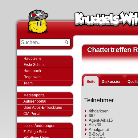
Chattertreffen 
Hauptseite
Erste Schritte
Handbuch
Regelwerk
Seite
Diskussion
Quell
Team
Medienportal
Teilnehmer
Autorenportal
User Apps-Entwicklung
4thdarksen
CM-Portal
667
Agent-Aika15
Alex30
Letzte Änderungen
Amalgamut
Zufällige Seite
B-Boy14