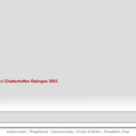
kel
Chattertreffen Ratingen 2003
.
|
|
|
|
Impressum
Regelwerk
Datenschutz
Erste Schritte
Knuddels Chat