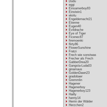
Dudu
eggi
Einsamerboy83
Einstein1
ekirlu
Engeldernacht21
Etienne
Eugen40
Evildrache
Eye of Tiger
Ficenec87
firemoenki
flirty86
FlowerSunshine
Fratzi
Frech wie sonstwas
Frecher als Frech
GabberDrea20
Gangsta-Luda03
ginamaus
GoldenDawn23
gradobaer
Gremmlin
Hagener
Hagenerboy
Hagenerboy123
Hailly
hanny14
Herrin der Wälder
Herzchen2