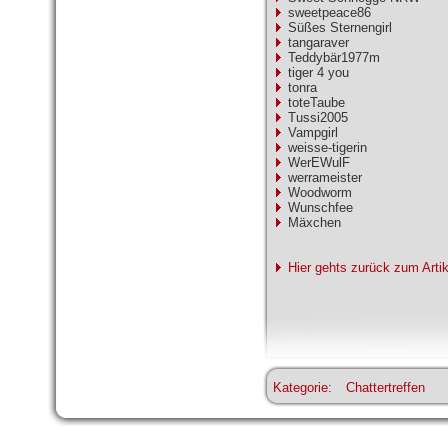
sweetpeace86
Süßes Sternengirl
tangaraver
Teddybär1977m
tiger 4 you
tonra
toteTaube
Tussi2005
Vampgirl
weisse-tigerin
WerEWulF
werrameister
Woodworm
Wunschfee
Mäxchen
Hier gehts zurück zum Arti
Kategorie
:
Chattertreffen